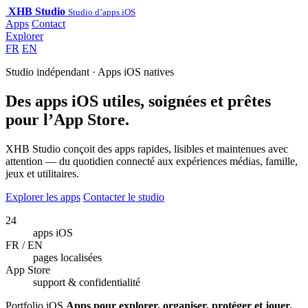
XHB Studio
Studio d’apps iOS
Apps
Contact
Explorer
FR
EN
Studio indépendant · Apps iOS natives
Des apps iOS utiles, soignées et prêtes
pour l’App Store.
XHB Studio conçoit des apps rapides, lisibles et maintenues avec
attention — du quotidien connecté aux expériences médias, famille,
jeux et utilitaires.
Explorer les apps
Contacter le studio
24
apps iOS
FR / EN
pages localisées
App Store
support & confidentialité
Portfolio iOS
Apps pour explorer, organiser, protéger et jouer.